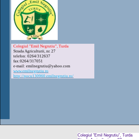
Colegiul ”Emil Negrutiu”, Turda
Strada Agriculturii, nr. 27
telefon: 0264/312637
fax:0264/317051
e-mail: emilnegrutiu@yahoo.com
www.emilnegrutiu.ro
http://pocu130960.emilnegrutiu.ro/
Colegiul ”Emil Negrutiu”, Turda