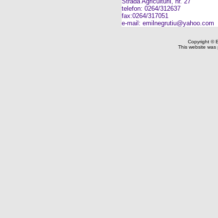
Strada Agriculturii, nr. 27
telefon: 0264/312637
fax:0264/317051
e-mail: emilnegrutiu@yahoo.com
Copyright © Em
This website was