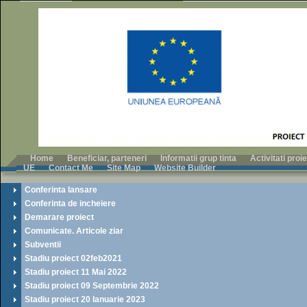
Home
Beneficiar, parteneri
Informatii grup tinta
Activitati pro
UE
Contact Me
Site Map
Website Builder
Conferinta lansare
Conferinta de incheiere
Demarare proiect
Comunicate. Articole ziar
Subventii
Stadiu proiect 02feb2021
Stadiu proiect 11 Mai 2022
Stadiu proiect 09 Septembrie 2022
Stadiu proiect 20 Ianuarie 2023