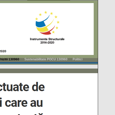
hizitii 130960
Sustenabilitate POCU 130960
Politici