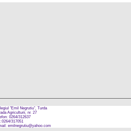
legiul ”Emil Negrutiu”, Turda
ada Agriculturii, nr. 27
lefon: 0264/312637
x:0264/317051
mail: emilnegrutiu@yahoo.com