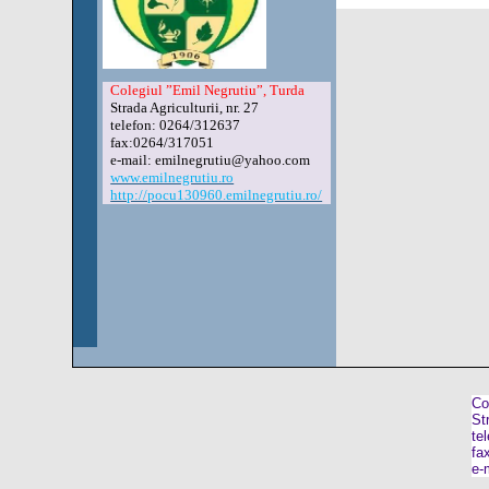
Colegiul ”Emil Negrutiu”, Turda
Strada Agriculturii, nr. 27
telefon: 0264/312637
fax:0264/317051
e-mail: emilnegrutiu@yahoo.com
www.emilnegrutiu.ro
http://pocu130960.emilnegrutiu.ro/
Co
Str
te
fa
e-