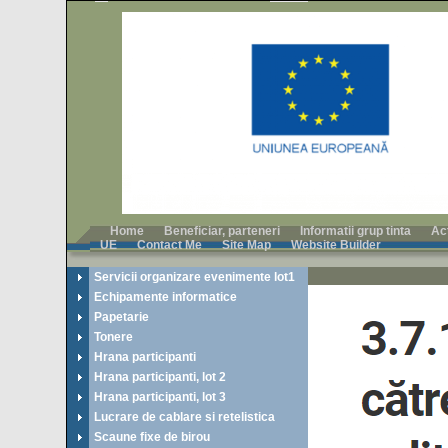
Home
Beneficiar, parteneri
Informatii grup tinta
Ac
UE
Contact Me
Site Map
Website Builder
Servicii organizare evenimente lot1
Echipamente informatice
Papetarie
Tonere
Hrana participanti
Hrana participanti, lot 2
Hrana participanti, lot 3
Lucrare de cablare si retelistica
Scaune fixe de birou