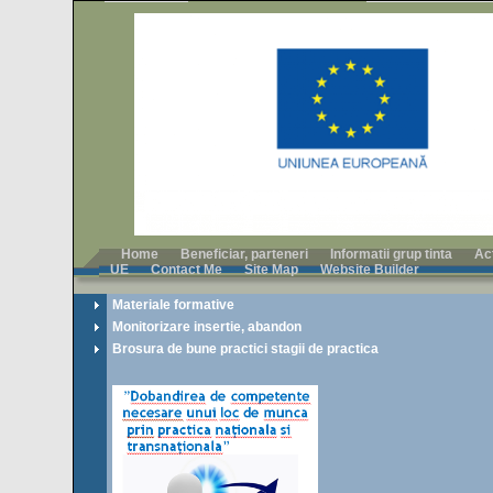
Home
Beneficiar, parteneri
Informatii grup tinta
Ac
UE
Contact Me
Site Map
Website Builder
Materiale formative
Monitorizare insertie, abandon
Brosura de bune practici stagii de practica