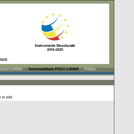
hizitii 130960
Sustenabilitate POCU 130960
Politici
 to edit .