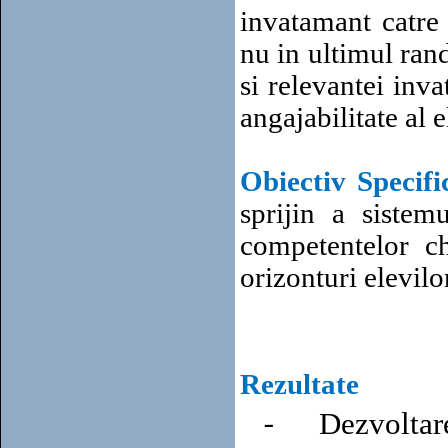
invatamant catre 
nu in ultimul rand
si relevantei inv
angajabilitate al e
Obiectiv Specifi
sprijin a sistem
competentelor c
orizonturi elevilor
Rezultate
-
Dezvoltare