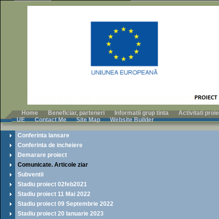
Home
Beneficiar, parteneri
Informatii grup tinta
Activitati pro
UE
Contact Me
Site Map
Website Builder
Conferinta lansare
Conferinta de incheiere
Demarare proiect
Comunicate. Articole ziar
Subventii
Stadiu proiect 02feb2021
Stadiu proiect 11 Mai 2022
Stadiu proiect 09 Septembrie 2022
Stadiu proiect 20 Ianuarie 2023