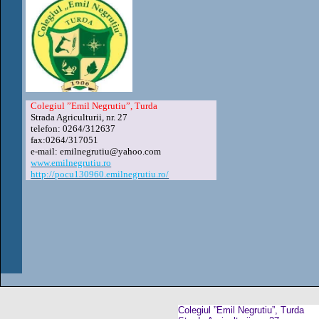
Colegiul ”Emil Negrutiu”, Turda
Strada Agriculturii, nr. 27
telefon: 0264/312637
fax:0264/317051
e-mail: emilnegrutiu@yahoo.com
www.emilnegrutiu.ro
http://pocu130960.emilnegrutiu.ro/
Colegiul ”Emil Negrutiu”, Turda