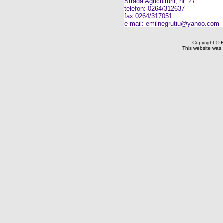
Strada Agriculturii, nr. 27
telefon: 0264/312637
fax:0264/317051
e-mail: emilnegrutiu@yahoo.com
Copyright © Em
This website was