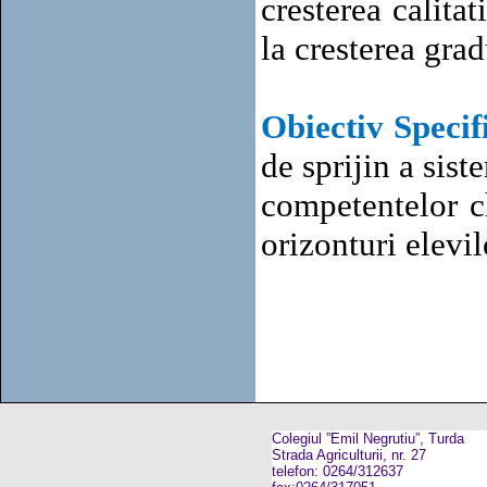
cresterea calita
la cresterea grad
Obiectiv Specif
de sprijin a sis
competentelor c
orizonturi elevil
Colegiul ”Emil Negrutiu”, Turda
Strada Agriculturii, nr. 27
telefon: 0264/312637