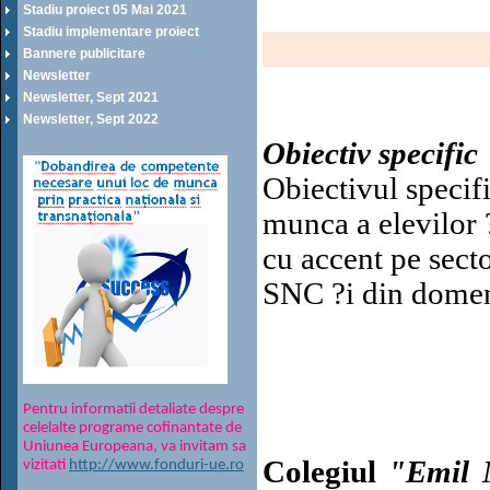
Stadiu proiect 05 Mai 2021
Stadiu implementare proiect
Bannere publicitare
Newsletter
Newsletter, Sept 2021
Newsletter, Sept 2022
Obiectiv specific
Obiectivul specifi
munca a elevilor ?
cu accent pe sect
SNC ?i din domen
Pentru informatii detaliate despre
celelalte programe cofinantate de
Uniunea Europeana, va invitam sa
Colegiul
"Emil 
vizitati
http://www.fonduri-ue.ro