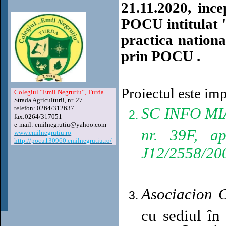
21.11.2020, inc
POCU intitulat 
practica nationa
prin POCU .
Proiectul este im
Colegiul ”Emil Negrutiu”, Turda
Strada Agriculturii, nr. 27
telefon: 0264/312637
SC INFO MI
fax:0264/317051
e-mail: emilnegrutiu@yahoo.com
nr. 39F, ap
www.emilnegrutiu.ro
http://pocu130960.emilnegrutiu.ro/
J12/2558/20
Asociacion 
cu sediul î