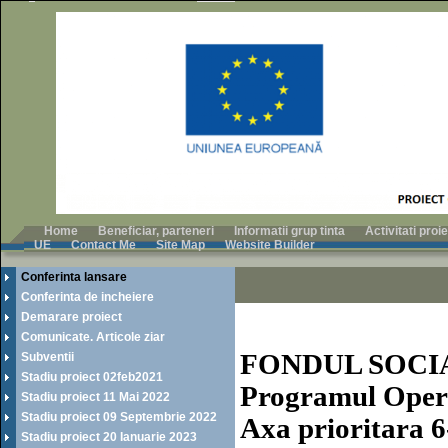
Home
Beneficiar, parteneri
Informatii grup tinta
Activitati pro
UE
Contact Me
Site Map
Website Builder
Conferinta lansare
Conferinta de incheiere
Demarare proiect
Comunicate. Articole ziar
FONDUL SOCI
Subventii
Stadiu proiect 02feb2021
Programul Oper
Stadiu proiect 11 Mai 2022
Stadiu proiect 09 Septembrie 2022
Axa prioritara 6
Stadiu proiect 20 Ianuarie 2023