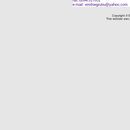
fax:0264/317051
e-mail: emilnegrutiu@yahoo.com
Copyright © Em
This website was