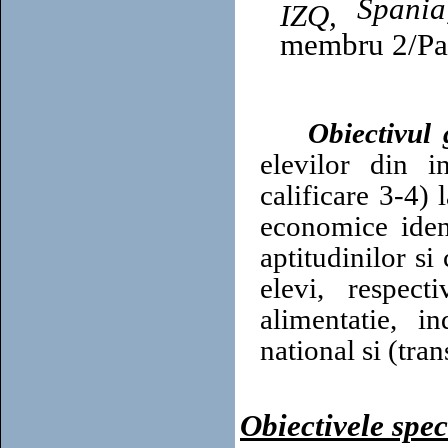
Spania
IZQ,
membru 2/Par
Obiectivul 
elevilor din i
calificare 3-4)
economice iden
aptitudinilor si
elevi, respec
alimentatie, i
national si (tra
Obiectivele spec