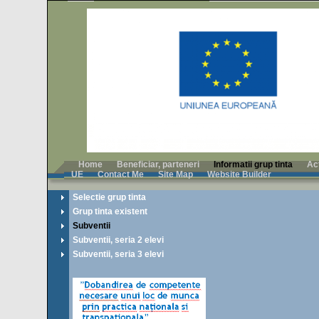
Home
Beneficiar, parteneri
Informatii grup tinta
Ac
UE
Contact Me
Site Map
Website Builder
Selectie grup tinta
Grup tinta existent
Subventii
Subventii, seria 2 elevi
Subventii, seria 3 elevi