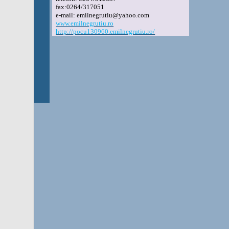
fax:0264/317051
e-mail: emilnegrutiu@yahoo.com
www.emilnegrutiu.ro
http://pocu130960.emilnegrutiu.ro/