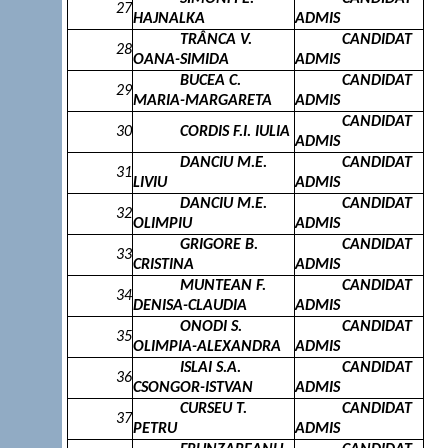
27
HAJNALKA
ADMIS
TRÂNCA V.
CANDIDAT
28
OANA-SIMIDA
ADMIS
BUCEA C.
CANDIDAT
29
MARIA-MARGARETA
ADMIS
CANDIDAT
30
CORDIS F.I. IULIA
ADMIS
DANCIU M.E.
CANDIDAT
31
LIVIU
ADMIS
DANCIU M.E.
CANDIDAT
32
OLIMPIU
ADMIS
GRIGORE B.
CANDIDAT
33
CRISTINA
ADMIS
MUNTEAN F.
CANDIDAT
34
DENISA-CLAUDIA
ADMIS
ONODI S.
CANDIDAT
35
OLIMPIA-ALEXANDRA
ADMIS
ISLAI S.A.
CANDIDAT
36
CSONGOR-ISTVAN
ADMIS
CURSEU T.
CANDIDAT
37
PETRU
ADMIS