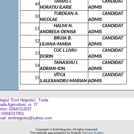
TAMAS I.
CANDIDAT
49
HORATIU ILARIE
ADMIS
TURDEAN A.
CANDIDAT
50
NICOLAE
ADMIS
HALMI N.
CANDIDAT
51
ANDREEA-DENISA
ADMIS
BRUJA B.
CANDIDAT
52
LILIANA-MARIA
ADMIS
CUC L.LIVIU-
CANDIDAT
53
DORIN
ADMIS
TANASOIU I.
CANDIDAT
54
ADRIAN-ION
ADMIS
VÎTCA
CANDIDAT
55
S.ALEXANDRU-MARIAN
ADMIS
legiul ”Emil Negrutiu”, Turda
ada Agriculturii, nr. 27
lefon: 0264/312637
x:0264/317051
mail: emilnegrutiu@yahoo.com
Copyright © Emil Negrutiu. All rights reserved.
This website was powered by Ewisoft
Website Builder
.