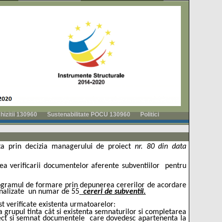
hizitii 130960
Sustenabilitate POCU 130960
Politici
ta prin decizia managerului de proiect
nr. 80 din data
rea verificarii documentelor aferente subventiilor
pentru
 programul de formare prin depunerea cererilor de acordare
nalizate
un numar de 55
cereri de subventii.
st verificate existenta urmatoarelor:
 grupul tinta cât si existenta semnaturilor si completarea
ect si semnat documentele
care dovedesc apartenenta la