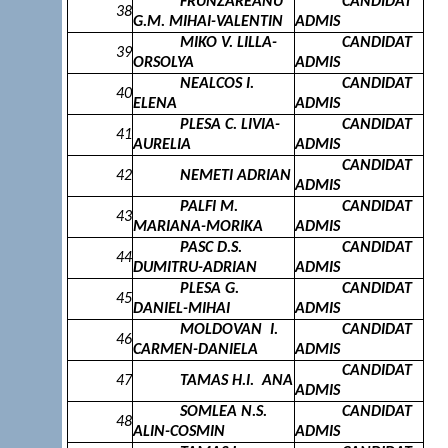
FRUNZAREANU
CANDIDAT
38
G.M. MIHAI-VALENTIN
ADMIS
MIKO V. LILLA-
CANDIDAT
39
ORSOLYA
ADMIS
NEALCOS I.
CANDIDAT
40
ELENA
ADMIS
PLESA C. LIVIA-
CANDIDAT
41
AURELIA
ADMIS
CANDIDAT
42
NEMETI ADRIAN
ADMIS
PALFI M.
CANDIDAT
43
MARIANA-MORIKA
ADMIS
PASC D.S.
CANDIDAT
44
DUMITRU-ADRIAN
ADMIS
PLESA G.
CANDIDAT
45
DANIEL-MIHAI
ADMIS
MOLDOVAN
I.
CANDIDAT
46
CARMEN-DANIELA
ADMIS
CANDIDAT
47
TAMAS H.I.
ANA
ADMIS
SOMLEA N.S.
CANDIDAT
48
ALIN-COSMIN
ADMIS