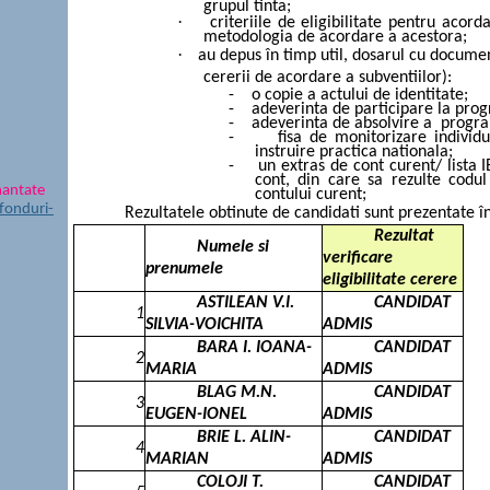
grupul tinta;
·
criteriile de eligibilitate pentru acor
metodologia de acordare a acestora;
·
au depus în timp util, dosarul cu docume
cererii de acordare a subventiilor):
-
o copie a actului de identitate;
-
adeverinta de participare la prog
-
adeverinta de absolvire a
progra
-
fisa de monitorizare individ
instruire practica nationala;
-
un extras de cont curent/ lista 
cont, din care sa rezulte codul
nantate
contului curent;
fonduri-
Rezultatele obtinute de candidati sunt prezentate în
Rezultat
Numele si
verificare
prenumele
eligibilitate cerere
ASTILEAN V.I.
CANDIDAT
1
SILVIA-VOICHITA
ADMIS
BARA I. IOANA-
CANDIDAT
2
MARIA
ADMIS
BLAG M.N.
CANDIDAT
3
EUGEN-IONEL
ADMIS
BRIE L. ALIN-
CANDIDAT
4
MARIAN
ADMIS
COLOJI T.
CANDIDAT