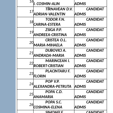
16
I. COSMIN-ALIN
ADMIS
TÎRNAVEAN D.V.
CANDIDAT
17
ADRIAN-VALENTIN
ADMIS
TODOR F.N.
CANDIDAT
18
CARINA-ESTERA
ADMIS
ZSIGA P.P.
CANDIDAT
19
ANDREEA-CRISTINA
ADMIS
CRISTEA O.L.
CANDIDAT
20
MARIA-MIHAELA
ADMIS
DUBOVICI A.
CANDIDAT
21
ANDRADA-MARIA
ADMIS
MARINCEAN I.
CANDIDAT
22
ROBERT-CRISTIAN
ADMIS
PLACINTARU F.
CANDIDAT
23
FLORIN
ADMIS
POP V.P.
CANDIDAT
24
ALEXANDRA-PETRUTA
ADMIS
POPA C.D.
CANDIDAT
25
ANAMARIA
ADMIS
POPA S.C.
CANDIDAT
26
COSMINA-ELENA
ADMIS
SIMONFI E.
CANDIDAT