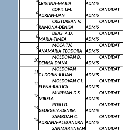
5
CRISTINA-MARIA
ADMIS
COPIL I.M.
CANDIDAT
6
ADRIAN-DAN
ADMIS
CRISTUREAN V.
CANDIDAT
7
RAMONA-DENISA
ADMIS
DEAS
A.D.
CANDIDAT
8
MARIA-TIMEA
ADMIS
MOCA T.V.
CANDIDAT
9
ANAMARIA-TEODORA
ADMIS
MOLDOVAN B.
CANDIDAT
10
DENISA-DIANA
ADMIS
MOLDOVAN
CANDIDAT
11
C.I.DORIN-IULIAN
ADMIS
MOLDOVAN C.I.
CANDIDAT
12
ELENA-RALUCA
ADMIS
MURESAN D.S.
CANDIDAT
13
MIRELA
ADMIS
ROSU D.
CANDIDAT
14
GEORGETA-DENISA
ADMIS
SAMBOAN C.
CANDIDAT
15
ADRIANA-ALEXANDRA
ADMIS
SANMARTINEAN
CANDIDAT