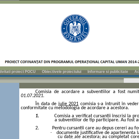
tivitati proiect POCU
Obiectivele proiectului
Informare si publicitate
Ac
Comisia de acordare a subventiilor a fost numi
01.07.2021.
În data de
iulie 2021
comisia s-a întrunit în vede
conformitate cu metodologia de acordare a acestora.
1.
Comisia a verificat cursantii înscrisi la
a subventiilor de tip participare. Au fost a
2.
Pentru cursantii care au depus cereri au fo
·
documente justificative de apartenenta la
cu date ale acestora; au completat cor